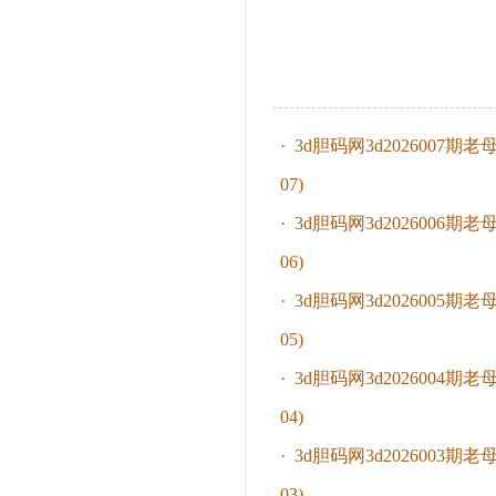
·
3d胆码网3d2026007期老母
07)
·
3d胆码网3d2026006期老母
06)
·
3d胆码网3d2026005期老母
05)
·
3d胆码网3d2026004期老母
04)
·
3d胆码网3d2026003期老母
03)