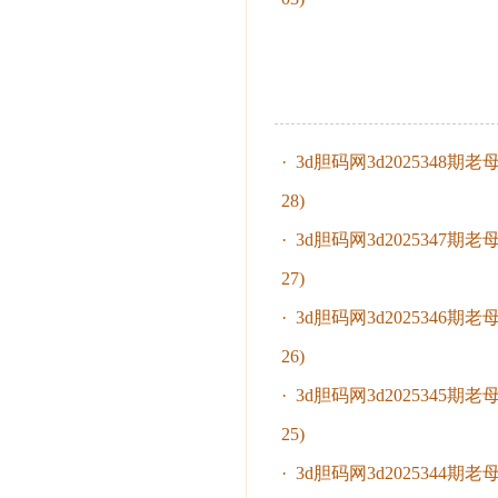
·
3d胆码网3d2025348期老母
28)
·
3d胆码网3d2025347期老母
27)
·
3d胆码网3d2025346期老母
26)
·
3d胆码网3d2025345期老母
25)
·
3d胆码网3d2025344期老母