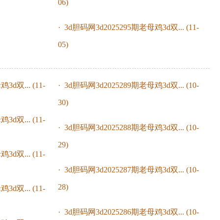
06)
·
3d胆码网3d2025295期老母鸡3d双...
(11-
05)
鸡3d双...
(11-
·
3d胆码网3d2025289期老母鸡3d双...
(10-
30)
鸡3d双...
(11-
·
3d胆码网3d2025288期老母鸡3d双...
(10-
29)
鸡3d双...
(11-
·
3d胆码网3d2025287期老母鸡3d双...
(10-
28)
鸡3d双...
(11-
·
3d胆码网3d2025286期老母鸡3d双...
(10-