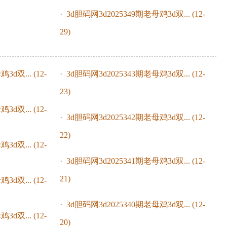
·
3d胆码网3d2025349期老母鸡3d双...
(12-
29)
鸡3d双...
(12-
·
3d胆码网3d2025343期老母鸡3d双...
(12-
23)
鸡3d双...
(12-
·
3d胆码网3d2025342期老母鸡3d双...
(12-
22)
鸡3d双...
(12-
·
3d胆码网3d2025341期老母鸡3d双...
(12-
21)
鸡3d双...
(12-
·
3d胆码网3d2025340期老母鸡3d双...
(12-
鸡3d双...
(12-
20)