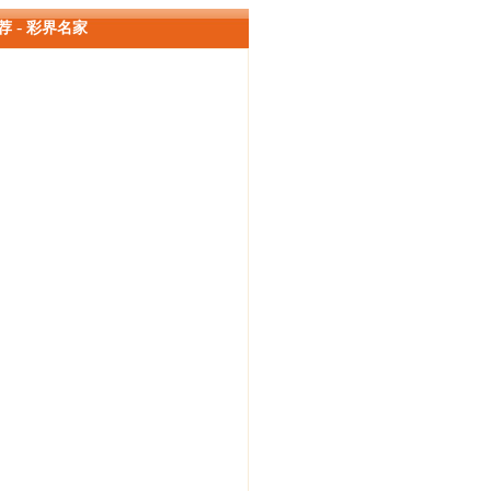
-
荐
彩界名家