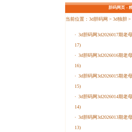
-
胆码网页
当前位置：
3d胆码网
>
3d独胆
>
·
3d胆码网3d2026017期老母
17)
·
3d胆码网3d2026016期老母
16)
·
3d胆码网3d2026015期老母
15)
·
3d胆码网3d2026014期老母
14)
·
3d胆码网3d2026013期老母
13)