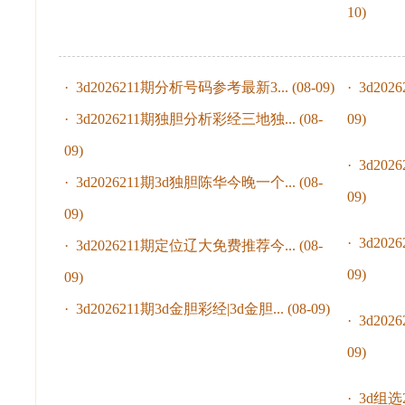
10)
·
3d2026211期分析号码参考最新3...
(08-09)
·
3d20
·
3d2026211期独胆分析彩经三地独...
(08-
09)
09)
·
3d20
·
3d2026211期3d独胆陈华今晚一个...
(08-
09)
09)
·
3d20
·
3d2026211期定位辽大免费推荐今...
(08-
09)
09)
·
3d2026211期3d金胆彩经|3d金胆...
(08-09)
·
3d20
09)
·
3d组