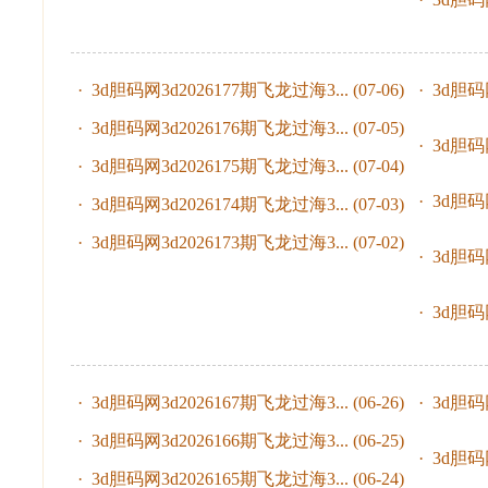
·
3d胆码网3d2026177期飞龙过海3...
(07-06)
·
3d胆码
·
3d胆码网3d2026176期飞龙过海3...
(07-05)
·
3d胆码
·
3d胆码网3d2026175期飞龙过海3...
(07-04)
·
3d胆码
·
3d胆码网3d2026174期飞龙过海3...
(07-03)
·
3d胆码网3d2026173期飞龙过海3...
(07-02)
·
3d胆码
·
3d胆码
·
3d胆码网3d2026167期飞龙过海3...
(06-26)
·
3d胆码
·
3d胆码网3d2026166期飞龙过海3...
(06-25)
·
3d胆码
·
3d胆码网3d2026165期飞龙过海3...
(06-24)