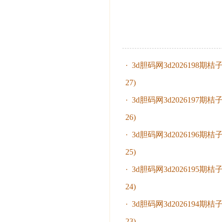
·
3d胆码网3d2026198期桔子
27)
·
3d胆码网3d2026197期桔子
26)
·
3d胆码网3d2026196期桔子
25)
·
3d胆码网3d2026195期桔子
24)
·
3d胆码网3d2026194期桔子
23)