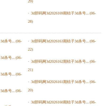
29)
·
3d胆码网3d2026169期桔子3d杀号...
(06-
28)
3d杀号...
(06-
·
3d胆码网3d2026163期桔子3d杀号...
(06-
22)
3d杀号...
(06-
·
3d胆码网3d2026162期桔子3d杀号...
(06-
21)
3d杀号...
(06-
·
3d胆码网3d2026161期桔子3d杀号...
(06-
20)
3d杀号...
(06-
·
3d胆码网3d2026160期桔子3d杀号...
(06-