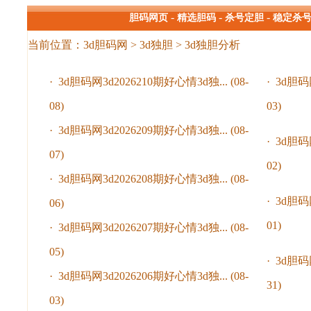
-
-
-
胆码网页
精选胆码
杀号定胆
稳定杀
当前位置：
3d胆码网
>
3d独胆
>
3d独胆分析
·
3d胆码网3d2026210期好心情3d独...
(08-
·
3d胆码
08)
03)
·
3d胆码网3d2026209期好心情3d独...
(08-
·
3d胆码
07)
02)
·
3d胆码网3d2026208期好心情3d独...
(08-
·
3d胆码
06)
01)
·
3d胆码网3d2026207期好心情3d独...
(08-
05)
·
3d胆码
·
3d胆码网3d2026206期好心情3d独...
(08-
31)
03)