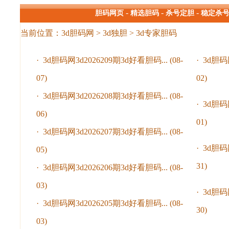
-
-
-
胆码网页
精选胆码
杀号定胆
稳定杀
当前位置：
3d胆码网
>
3d独胆
>
3d专家胆码
·
3d胆码网3d2026209期3d好看胆码...
(08-
·
3d胆码
07)
02)
·
3d胆码网3d2026208期3d好看胆码...
(08-
·
3d胆码
06)
01)
·
3d胆码网3d2026207期3d好看胆码...
(08-
·
3d胆码
05)
31)
·
3d胆码网3d2026206期3d好看胆码...
(08-
03)
·
3d胆码
·
3d胆码网3d2026205期3d好看胆码...
(08-
30)
03)