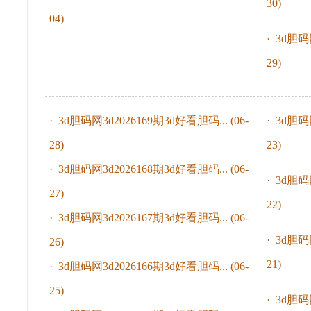
30)
04)
·
3d胆码
29)
·
3d胆码网3d2026169期3d好看胆码...
(06-
·
3d胆码
28)
23)
·
3d胆码网3d2026168期3d好看胆码...
(06-
·
3d胆码
27)
22)
·
3d胆码网3d2026167期3d好看胆码...
(06-
·
3d胆码
26)
21)
·
3d胆码网3d2026166期3d好看胆码...
(06-
25)
·
3d胆码