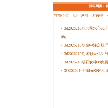
-
胆码网页
当前位置：
3d胆码网
>
3D分析
·
3d2026210期老翁水心3d
08)
·
3d2026210期命中注定胆码
·
3d2026210期迷彩天机3d号码
·
3d2026210期彩女神3d
·
3D2026210期阳光夺彩3