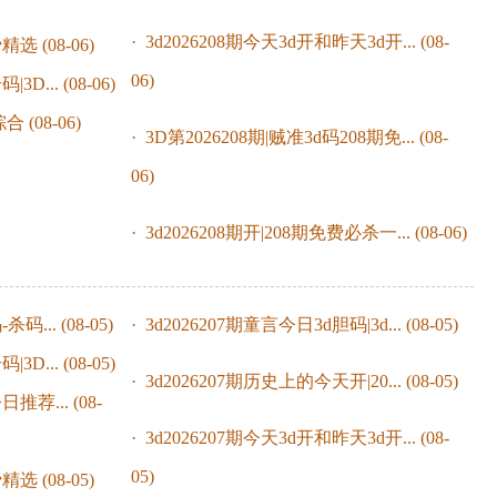
·
3d2026208期今天3d开和昨天3d开...
(08-
免费精选
(08-06)
06)
|3D...
(08-06)
d综合
(08-06)
·
3D第2026208期|贼准3d码208期免...
(08-
06)
·
3d2026208期开|208期免费必杀一...
(08-06)
-杀码...
(08-05)
·
3d2026207期童言今日3d胆码|3d...
(08-05)
|3D...
(08-05)
·
3d2026207期历史上的今天开|20...
(08-05)
今日推荐...
(08-
·
3d2026207期今天3d开和昨天3d开...
(08-
05)
免费精选
(08-05)